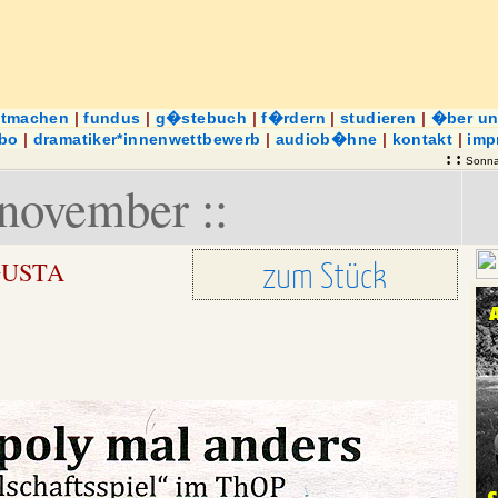
itmachen
|
fundus
|
g�stebuch
|
f�rdern
|
studieren
|
�ber u
abo
|
dramatiker*innenwettbewerb
|
audiob�hne
|
kontakt
|
imp
: :
Sonna
 november ::
zum Stück
UGUSTA