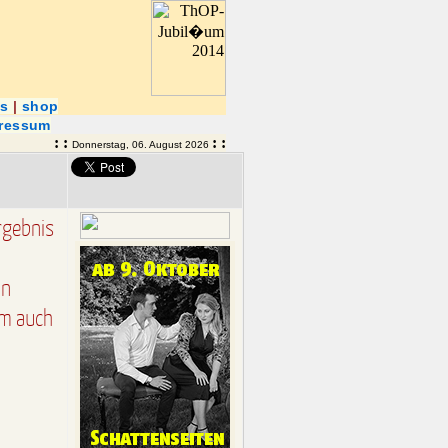
ns
|
shop
ressum
: :
: :
Donnerstag, 06. August 2026
rgebnis
an
am auch