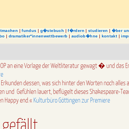
itmachen
|
fundus
|
g�stebuch
|
f�rdern
|
studieren
|
�ber u
abo
|
dramatiker*innenwettbewerb
|
audiob�hne
|
kontakt
|
imp
hOP an eine Vorlage der Weltliteratur gewagt � und das E
re
Erkunden dessen, was sich hinter den Worten noch alles 
en und Gefühlen lauert, beflügelt dieses Shakespeare-Te
ten Happy end.«
Kulturbüro Göttingen zur Premiere
gefällt