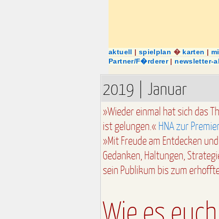
aktuell
|
spielplan
�
karten
|
m
Partner/F�rderer
|
newsletter-
2019 | Januar
»Wieder einmal hat sich das T
ist gelungen.«
HNA zur Premie
»Mit Freude am Entdecken und 
Gedanken, Haltungen, Strategi
sein Publikum bis zum erhoff
Wie es euch 