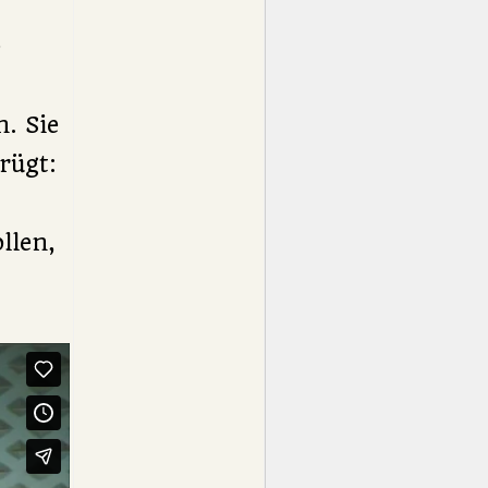
e
. Sie
rügt:
llen,